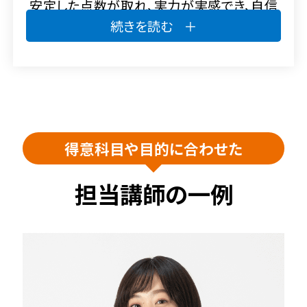
安定した点数が取れ、実力が実感でき、自信
続きを読む
をつけることができました。又、家庭学習のや
り方を教わったり、塾で習っていた以外の科
目でも力をつけることができました。これか
らも頑張りたいです。
得意科目や目的に合わせた
担当講師の一例