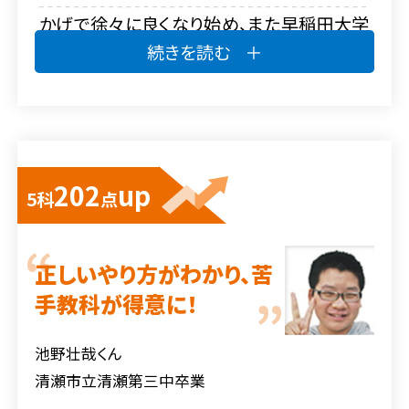
かげで徐々に良くなり始め、また早稲田大学
続きを読む
を目指すように言 われ、そのための勉強スケ
ジュールを作ったり、英作文などで1対1の指
導をして頂きました。この学部に合格できた
のは、親や先生方の助力のおかげです。あり
202
up
がとうございました。
5科
点
正しいやり方がわかり、苦
手教科が得意に！
池野壮哉くん
清瀬市立清瀬第三中卒業