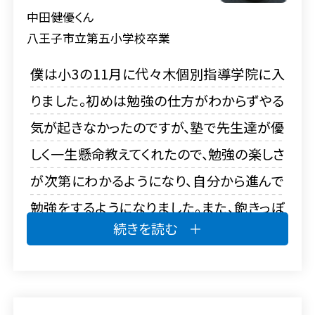
中田健優くん
八王子市立第五小学校卒業
僕は小3の11月に代々木個別指導学院に入
りました。初めは勉強の仕方がわからずやる
気が起きなかったのですが、塾で先生達が優
しく一生懸命教えてくれたので、勉強の楽しさ
が次第にわかるようになり、自分から進んで
勉強をするようになりました。また、飽きっぽ
続きを読む
い性格で、長時間家で勉強していると集中が
続かなかったのですが、塾への移動が気分転
換になり限られた時間を有効活用できまし
た。自分が挫けず難関中を目指せたのは、先