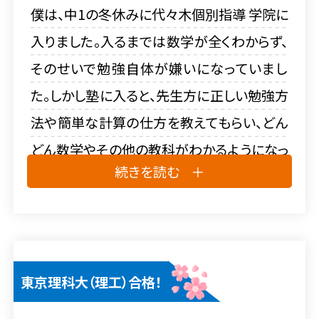
僕は、中1の冬休みに代々木個別指導 学院に
入りました。入るまでは数学が全くわからず、
そのせいで勉強自体が嫌いになっていまし
た。しかし塾に入ると、先生方に正しい勉強方
法や簡単な計算の仕方を教えてもらい、どん
どん数学やその他の教科がわかるようになっ
続きを読む
ていきました。そして、一番苦手だった数学が
今では一番得意な教科になり、勉強も嫌いで
はなくなりました。これからは数学だけでは
なく他の教科の点数も上げられるようにした
東京理科大（理工）合格！
いです。この塾に入って良かったです。