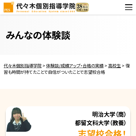
みんなの体験談
代々木個別指導学院
>
体験談/成績アップ・合格の実績
>
高校生
>
復
習も時間が持てたことで自信がついたことで志望校合格
明治大学
（商）
都留文科大学
（教養）
志望校合格！