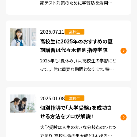
期テスト対策のために学習塾を活用して
います。 学習塾には、集団塾や個別指導
塾（個別塾）などの形式があり、それぞれ
によってメリットやデメリット、費用（月謝）
2025.07.11
高校生
などは異なります。 一般的には […]
高校生に2025年のおすすめの夏
期講習は代々木個別指導学院
2025年も「夏休み」は、高校生の学習にと
って、非常に重要な期間となります。 特に、
高校3年生にとっては、夏休みの過ごし方
が志望校の合否を左右する可能性があり
ます。 しかし、「どのように勉強計画を作れ
2025.01.08
高校生
ばよいかわからない」 […]
個別指導で「大学受験」を成功さ
せる方法をプロが解説！
大学受験は人生の大きな分岐点のひとつ
であり、高校生活の集大成ともいえるイベ