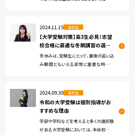
ントです。 そんな大学受験において、志望
校合格を目指すためには、計画的な学習
と自分に合った勉強方法が欠かせませ
2024.11.15
高校生
ん。 特に、近年の大学入試では、思考 […]
【大学受験対策】高3生必見！志望
校合格に最適な冬期講習の選び
方を解説！
冬休みは、受験生にとって、最後の追い込
み期間ともいえる非常に重要な時期で
す。 志望校合格に向けて実力をつけるた
めに、この短期間を有効に使うことが合否
を大きく左右します。 その中でも、学習塾
2024.09.30
高校生
の冬期講習は、学力を底上げし、受 […]
令和の大学受験は個別指導がお
すすめな理由
学部や学科などを考えると多くの選択肢
がある大学受験においては、本命校だけ