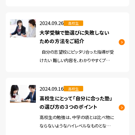
ではなく、併願校も複数受験するのが一
般的です。 そのため、大学受験を成功させ
るためには、「戦略的な出願」を視野に入
2024.09.26
高校生
れた受験準備が欠かせません。 もち […]
大学受験で塾選びに失敗しない
ための方法をご紹介
自分の志望校にピッタリ合った指導が受
けたい 難しい内容を、わかりやすくプロに
解説してほしい 試験に出るポイントを押
さえて教えてほしい 大学受験のために
塾に通うのであれば、こんな希望が叶え
2024.09.16
高校生
られる […]
高校生にとって「自分に合った塾」
の選び方の３つのポイント
高校生の勉強は、中学の頃とは比べ物に
ならないようなハイレベルなものとなりま
す。 クラスメイトも、高校受験を乗り切った