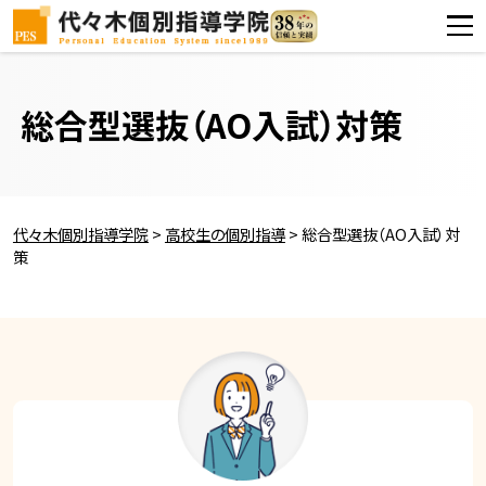
総合型選抜（AO入試）対策
代々木個別指導学院
>
高校生の個別指導
>
総合型選抜（AO入試）対
策