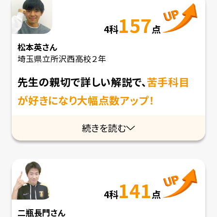
157
4科
点
松本英
さん
埼玉県立所沢西高校２年
先生の親切で詳しい解説で、
苦手科目
が好きになり大幅点数アップ！
続きを読む
141
4科
点
二瓶長門
さん