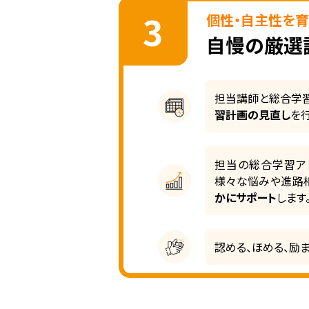
3
個性・自主性を育
自慢の厳選
担当講師と総合学習
習計画の見直し
を
担当の総合学習ア
様々な悩みや進路相
かにサポート
します
認める、ほめる、励