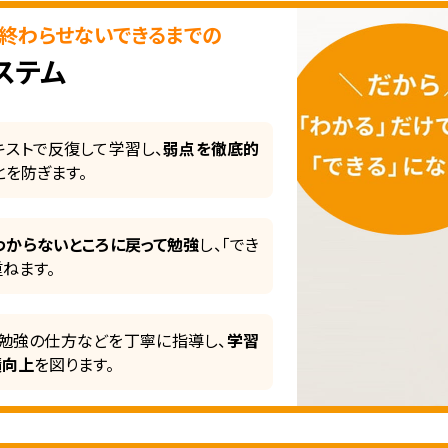
終わらせないできるまでの
ステム
ストで反復して学習し、
弱点を徹底的
とを防ぎます。
わからないところに戻って勉強
し、「でき
重ねます。
勉強の仕方などを丁寧に指導し、
学習
績向上
を図ります。