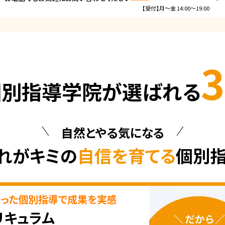
【受付】月～金 14:00～19:00
3
個別指導学院が選ばれる
自然とやる気になる
れがキミの
自信を育てる
個別
合った個別指導で成果を実感
リキュラム