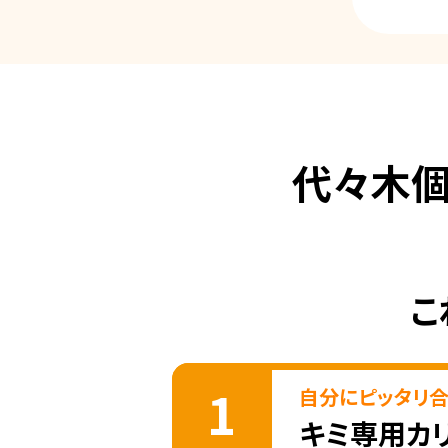
代々木
こ
1
自分にピッタリ
キミ専用カ