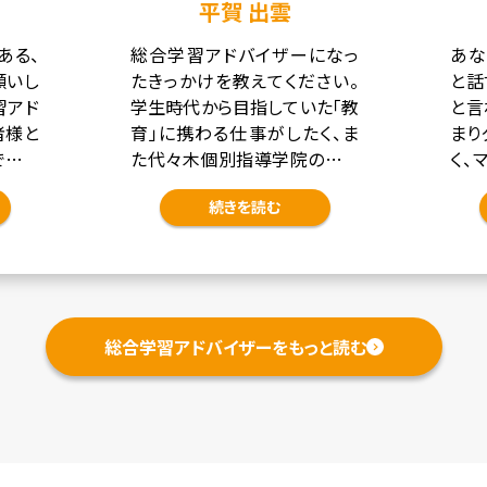
平賀 出雲
ある、
総合学習アドバイザーになっ
あな
願いし
たきっかけを教えてください。
と話
習アド
学生時代から目指していた「教
と言
者様と
育」に携わる仕事がしたく、ま
まり
で日々
た代々木個別指導学院の人を
く、
 プラ
大事にする温かく熱い雰囲気
いこ
続きを読む
も楽し
に魅かれて、総合学習アドバイ
ティ
…]
ザーになりました。 私自身、
す。
[…]
総合学習アドバイザーをもっと読む