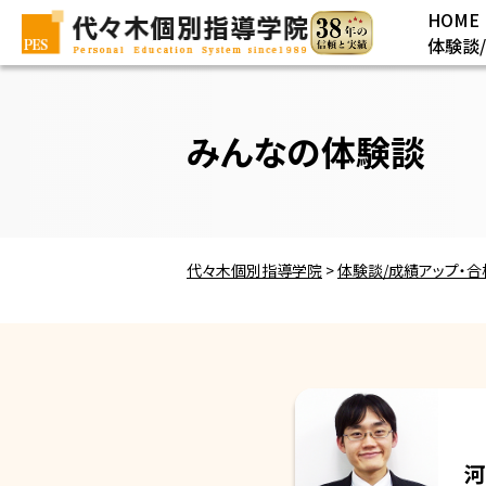
HOME
体験談
みんなの体験談
代々木個別指導学院
>
体験談/成績アップ・
河