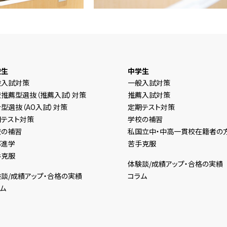
校生
中学生
般入試対策
一般入試対策
校推薦型選抜（推薦入試）対策
推薦入試対策
型選抜（AO入試）対策
定期テスト対策
期テスト対策
学校の補習
校の補習
私国立中・中高一貫校在籍者の
部進学
苦手克服
手克服
体験談/成績アップ・合格の実績
談/成績アップ・合格の実績
コラム
ム