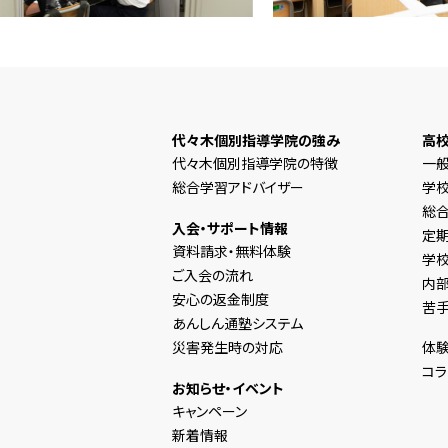
代々木個別指導学院の強み
高
代々木個別指導学院の特徴
一
総合学習アドバイザー
学
総合
入会・サポート情報
定
資料請求・無料体験
学
ご入会の流れ
内
安心の返金制度
苦
あんしん通塾システム
災害発生時の対応
体験
コラ
お知らせ・イベント
キャンペーン
新着情報