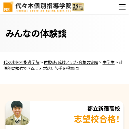
みんなの体験談
代々木個別指導学院
>
体験談/成績アップ・合格の実績
>
中学生
>
計
画的に勉強できるようになり、苦手を得意に！
都立新宿高校
志望校合格！