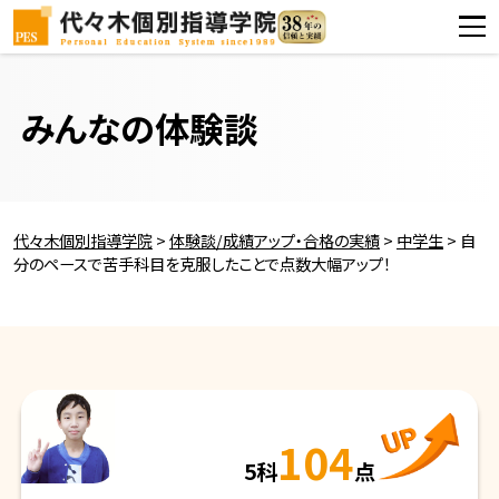
みんなの体験談
代々木個別指導学院
>
体験談/成績アップ・合格の実績
>
中学生
>
自
分のペースで苦手科目を克服したことで点数大幅アップ！
104
5科
点