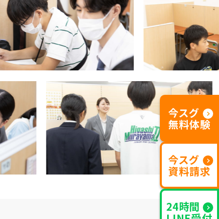
今スグ
無料体験
今スグ
資料請求
24時間
LINE受付