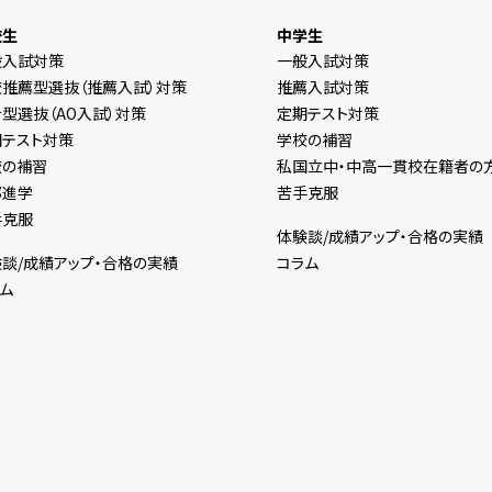
校生
中学生
般入試対策
一般入試対策
校推薦型選抜（推薦入試）対策
推薦入試対策
型選抜（AO入試）対策
定期テスト対策
期テスト対策
学校の補習
校の補習
私国立中・中高一貫校在籍者の
部進学
苦手克服
手克服
体験談/成績アップ・合格の実績
談/成績アップ・合格の実績
コラム
ム