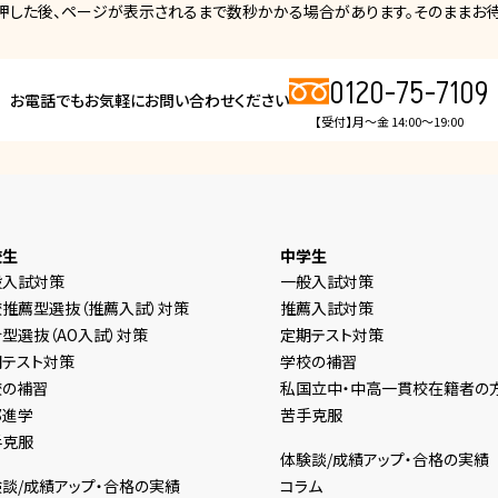
押した後、ページが表示されるまで数秒かかる場合があります。そのままお待
0120-75-7109
お電話でもお気軽にお問い合わせください
【受付】月～金 14:00～19:00
校生
中学生
般入試対策
一般入試対策
校推薦型選抜（推薦入試）対策
推薦入試対策
型選抜（AO入試）対策
定期テスト対策
期テスト対策
学校の補習
校の補習
私国立中・中高一貫校在籍者の
部進学
苦手克服
手克服
体験談/成績アップ・合格の実績
談/成績アップ・合格の実績
コラム