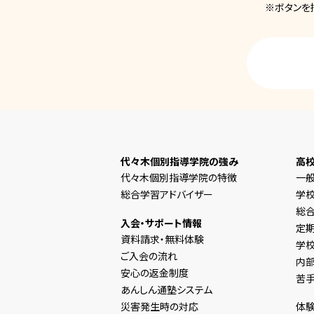
※ボタンを
代々木個別指導学院の強み
高
代々木個別指導学院の特徴
一
総合学習アドバイザー
学
総合
入会・サポート情報
定
資料請求・無料体験
学
ご入会の流れ
内
安心の返金制度
苦
あんしん通塾システム
災害発生時の対応
体験