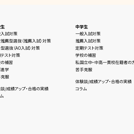
校生
中学生
般入試対策
一般入試対策
校推薦型選抜（推薦入試）対策
推薦入試対策
型選抜（AO入試）対策
定期テスト対策
期テスト対策
学校の補習
校の補習
私国立中・中高一貫校在籍者の
部進学
苦手克服
手克服
体験談/成績アップ・合格の実績
談/成績アップ・合格の実績
コラム
ム