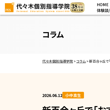
HOME
体験談
コラム
代々木個別指導学院
>
コラム
>
新百合ヶ丘で
2026.06.12
小中高生
新百合ヶ丘で「お