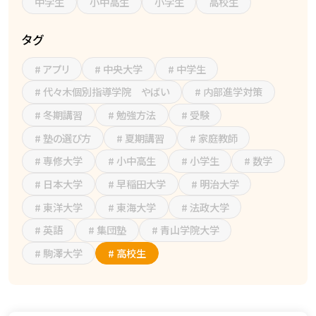
中学生
小中高生
小学生
高校生
タグ
# アプリ
# 中央大学
# 中学生
# 代々木個別指導学院 やばい
# 内部進学対策
# 冬期講習
# 勉強方法
# 受験
# 塾の選び方
# 夏期講習
# 家庭教師
# 専修大学
# 小中高生
# 小学生
# 数学
# 日本大学
# 早稲田大学
# 明治大学
# 東洋大学
# 東海大学
# 法政大学
# 英語
# 集団塾
# 青山学院大学
# 駒澤大学
# 高校生