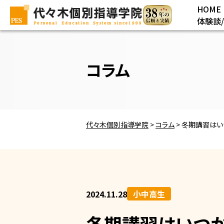
HOME
体験談
コラム
代々木個別指導学院
>
コラム
>
冬期講習はい
2024.11.28
小中高生
冬期講習はいつか