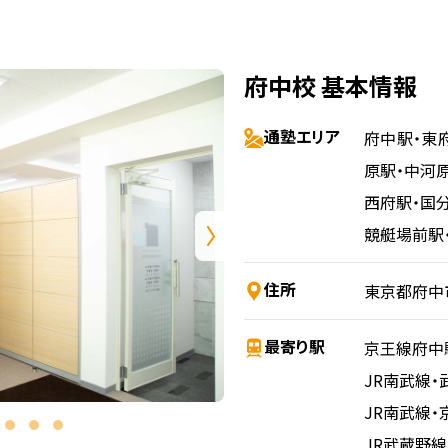
府中校 基本情報
通塾エリア
府中駅・東
原駅・中河
西府駅・国
競艇場前駅
住所
東京都府中市
最寄り駅
京王線
府中
JR南武線・
JR南武線・
JR武蔵野線