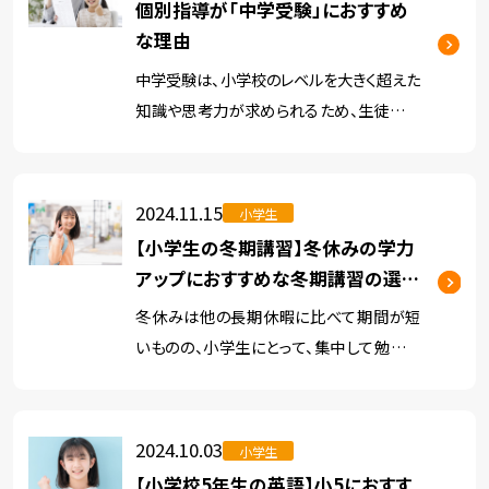
個別指導が「中学受験」におすすめ
な理由
中学受験は、小学校のレベルを大きく超えた
知識や思考力が求められるため、生徒本人
はもちろん、保護者様も「どうやって勉強し
たらいいのだろう」と悩んでしまうことが少
なくありません。 近年は、中高一貫校や私立
2024.11.15
小学生
中学独自の魅力が注目 […]
【小学生の冬期講習】冬休みの学力
アップにおすすめな冬期講習の選び
方
冬休みは他の長期休暇に比べて期間が短
いものの、小学生にとって、集中して勉強を
するための重要な時期となります。 そんな
冬休みに、学習塾が行う冬期講習は、学習
習慣を作り、基礎学力を底上げできる大き
2024.10.03
小学生
なチャンスです。 冬期講習が […]
【小学校5年生の英語】小5におすす