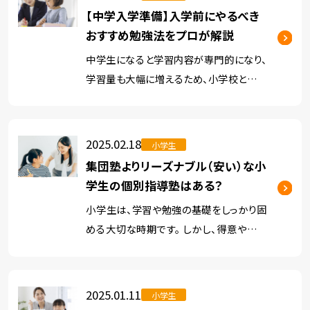
【中学入学準備】入学前にやるべき
おすすめ勉強法をプロが解説
中学生になると学習内容が専門的になり、
学習量も大幅に増えるため、小学校とは異
なる勉強習慣が必要になります。 小学校の
時には「勉強しなくても100点を取れてい
た」という生徒であっても、中学校ではしっ
2025.02.18
小学生
かり勉強をしないと、一気 […]
集団塾よりリーズナブル（安い）な小
学生の個別指導塾はある？
小学生は、学習や勉強の基礎をしっかり固
める大切な時期です。 しかし、得意や不得
意、学ぶスピードは生徒一人ひとり異なるた
め、学校の授業だけではカバーしきれない
部分も出てきます。 だからこそ、そんな時に
2025.01.11
小学生
も柔軟に対応できる「個 […]