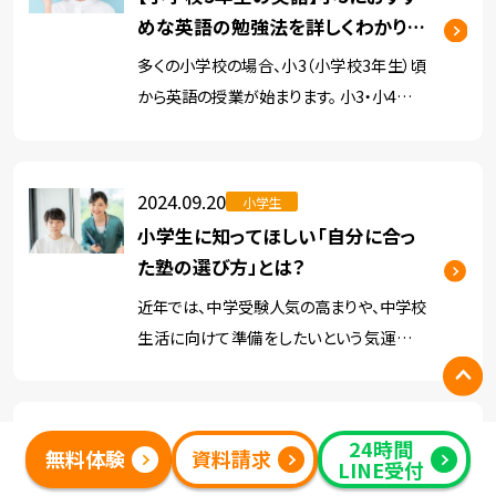
めな英語の勉強法を詳しくわかりや
すく解説
多くの小学校の場合、小3（小学校3年生）頃
から英語の授業が始まります。 小3・小4の段
階では、年間35時間程度の学習時間（月3回
程度）に留まりますが、歌やゲームを中心と
した楽しい外国語活動というような授業に
2024.09.20
小学生
なります。 し […]
小学生に知ってほしい「自分に合っ
た塾の選び方」とは？
近年では、中学受験人気の高まりや、中学校
生活に向けて準備をしたいという気運の高
まりから、小学生のうちに塾通いを検討する
ご家庭が増加しています。 小学生の頃から
自分に合った塾に通うことで、正しい学習習
2024.08.28
小学生
24時間
無料体験
資料請求
慣を身につけることがで […]
LINE受付
塾で勉強？アプリで勉強？小学生に