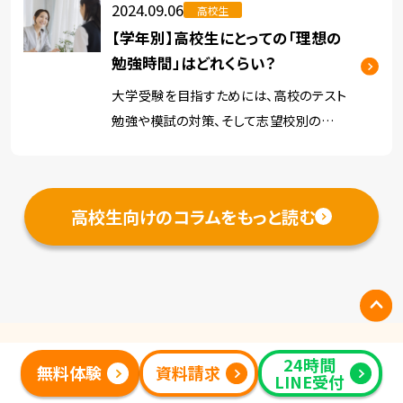
2024.09.06
高校生
また […]
【学年別】高校生にとっての「理想の
勉強時間」はどれくらい？
大学受験を目指すためには、高校のテスト
勉強や模試の対策、そして志望校別の受験
準備が必要です。 そこで今回は、大学に進学
したいと考えている高校生にとって、理想の
勉強時間の目安をご紹介します。 勉強時間
高校生向けのコラムをもっと読む
の長さだけでなく、勉強 […]
無料
まずは
でご相談ください
24時間
無料体験
資料請求
LINE受付