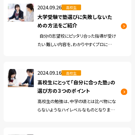
は、「戦略的な出願」を視野に入れた受験準
2024.09.26
高校生
備が欠かせません。 もち […]
大学受験で塾選びに失敗しないた
めの方法をご紹介
自分の志望校にピッタリ合った指導が受け
たい 難しい内容を、わかりやすくプロに解説
してほしい 試験に出るポイントを押さえて
教えてほしい 大学受験のために塾に通う
のであれば、こんな希望が叶えられる […]
2024.09.16
高校生
高校生にとって「自分に合った塾」の
選び方の３つのポイント
高校生の勉強は、中学の頃とは比べ物にな
らないようなハイレベルなものとなります。
クラスメイトも、高校受験を乗り切った生徒
たちが集まるため、気を抜くとあっという間
においていかれてしまう可能性もあります。