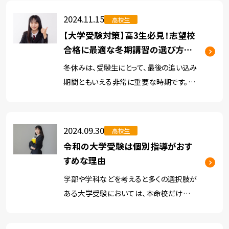
合った勉強方法が欠かせません。 特に、近年
2024.11.15
高校生
の大学入試では、思考 […]
【大学受験対策】高3生必見！志望校
合格に最適な冬期講習の選び方を
解説！
冬休みは、受験生にとって、最後の追い込み
期間ともいえる非常に重要な時期です。 志
望校合格に向けて実力をつけるために、こ
の短期間を有効に使うことが合否を大きく
左右します。 その中でも、学習塾の冬期講習
2024.09.30
高校生
は、学力を底上げし、受 […]
令和の大学受験は個別指導がおす
すめな理由
学部や学科などを考えると多くの選択肢が
ある大学受験においては、本命校だけでは
なく、併願校も複数受験するのが一般的で
す。 そのため、大学受験を成功させるために