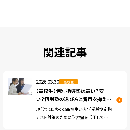
関連記事
2026.03.30
高校生
【高校生】個別指導塾は高い？安
い？個別塾の選び方と費用を抑える
ポイントをプロが解説
現代では、多くの高校生が大学受験や定期
テスト対策のために学習塾を活用していま
す。 学習塾には、集団塾や個別指導塾（個別