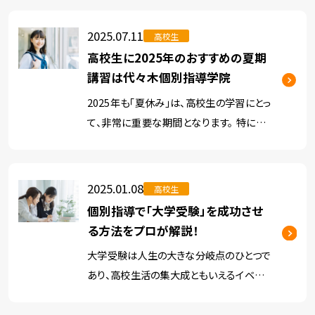
塾）などの形式があり、それぞれによってメリ
ットやデメリット、費用（月謝）などは異なり
2025.07.11
高校生
ます。 一般的には […]
高校生に2025年のおすすめの夏期
講習は代々木個別指導学院
2025年も「夏休み」は、高校生の学習にとっ
て、非常に重要な期間となります。 特に、高
校3年生にとっては、夏休みの過ごし方が志
望校の合否を左右する可能性があります。
しかし、「どのように勉強計画を作ればよい
2025.01.08
高校生
かわからない」 […]
個別指導で「大学受験」を成功させ
る方法をプロが解説！
大学受験は人生の大きな分岐点のひとつで
あり、高校生活の集大成ともいえるイベント
です。 そんな大学受験において、志望校合格
を目指すためには、計画的な学習と自分に