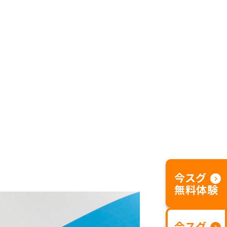
今スグ
無料体験
今スグ