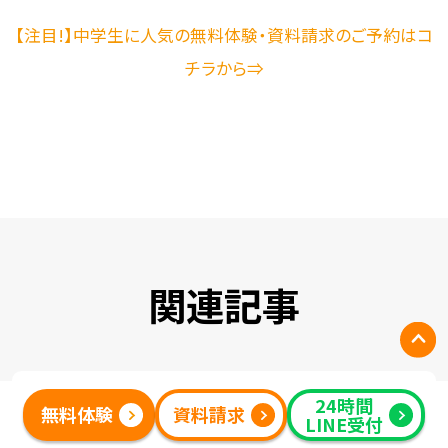
【注目!】中学生に人気の無料体験・資料請求のご予約はコ
チラから⇒
関連記事
24時間
2026.01.27
中学生
無料体験
資料請求
LINE受付
【中2数学】平行四辺形の証明をプ