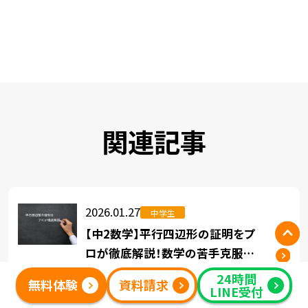
関連記事
2026.01.27
中学生
【中2数学】平行四辺形の証明をプ
ロが徹底解説！数学の苦手克服は
代々木個別指導学院にお任せ
24時間
中学2年生の数学で多くの生徒がつまずくの
無料体験
資料請求
LINE受付
が「平行四辺形の証明」です。 「証明問題が